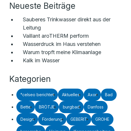
Neueste Beiträge
Sauberes Trinkwasser direkt aus der
Leitung
Vaillant aroTHERM perform
Wasserdruck im Haus verstehen
Warum tropft meine Klimaanlage
Kalk im Wasser
Kategorien
°celseo berichtet
Aktuelles
Axor
Bad
Bette
BRÖTJE
burgbad
Danfoss
Design
Förderung
GEBERIT
GROHE