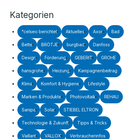
Kategorien
°celseo berichtet
Aktuelles
Axor
Bad
Bette
BRÖTJE
burgbad
Danfoss
Design
Förderung
GEBERIT
GROHE
hansgrohe
Heizung
Kampagnenbeitrag
Klima
Komfort & Hygiene
Lifestyle
Marken & Produkte
Photovoltaik
REHAU
Sanipa
Solar
STIEBEL ELTRON
Technologie & Zukunft
Tipps & Tricks
Vaillant
VALLOX
Verbraucherinfos