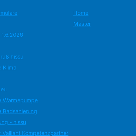
rmulare
Home
Master
 1.6.2026
ruß hissu
 Klima
neu
e Wärmepumpe
 Badsanierung
ung - hissu
 Vaillant Kompetenzpartner