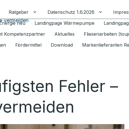
Ratgeber
Datenschutz 1.6.2026
Impre
Untermenü für Ratgeber umschalten
Untermenü f
ie vermeiden
Energie neu
Landingpage Wärmepumpe
Landingpag
ant Kompetenzpartner
Aktuelles
Fliesenarbeiten (tou
gen
Fördermittel
Download
Markenlieferanten R
figsten Fehler –
 vermeiden