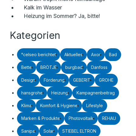
Kalk im Wasser
Heizung im Sommer? Ja, bitte!
Kategorien
°celseo berichtet
Aktuelles
Axor
Bad
Bette
BRÖTJE
burgbad
Danfoss
Design
Förderung
GEBERIT
GROHE
hansgrohe
Heizung
Kampagnenbeitrag
Klima
Komfort & Hygiene
Lifestyle
Marken & Produkte
Photovoltaik
REHAU
Sanipa
Solar
STIEBEL ELTRON