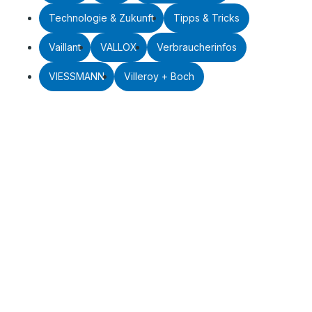
Technologie & Zukunft
Tipps & Tricks
Vaillant
VALLOX
Verbraucherinfos
VIESSMANN
Villeroy + Boch