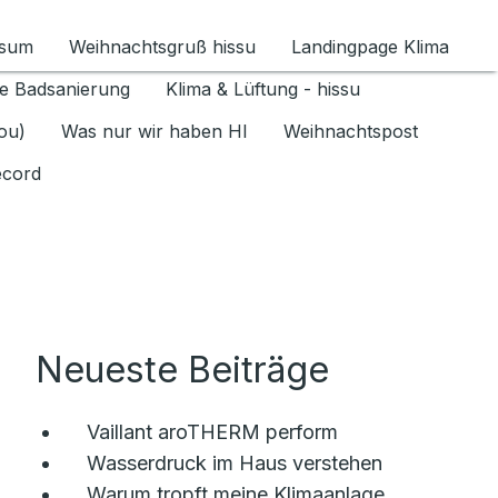
ssum
Weihnachtsgruß hissu
Landingpage Klima
ür Datenschutz 1.6.2026 umschalten
e Badsanierung
Klima & Lüftung - hissu
jou)
Was nur wir haben HI
Weihnachtspost
ecord
Neueste Beiträge
Vaillant aroTHERM perform
Wasserdruck im Haus verstehen
Warum tropft meine Klimaanlage