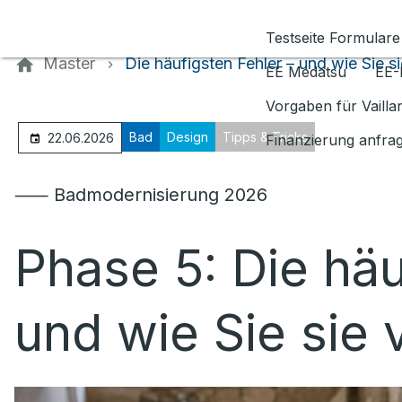
Kontaktieren Sie uns
Testseite Formulare
Master
Die häufigsten Fehler – und wie Sie s
EE Medatsu
EE-
Vorgaben für Vaill
Bad
Design
Tipps & Tricks
22.06.2026
Finanzierung anfra
⸺ Badmodernisierung 2026
Phase 5: Die häu
und wie Sie sie