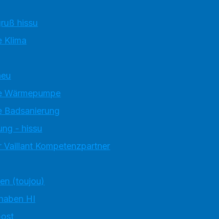
ruß hissu
 Klima
neu
e Wärmepumpe
 Badsanierung
ung - hissu
 Vaillant Kompetenzpartner
ten (toujou)
 haben HI
ost