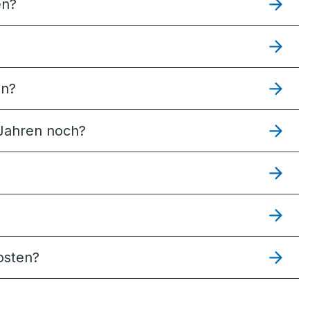
en?
en?
 Jahren noch?
Kosten?