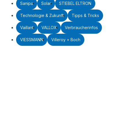
Sanipa
Solar
STIEBEL ELTRON
Technologie & Zukunft
Tipps & Tricks
Vaillant
VALLOX
Verbraucherinfos
VIESSMANN
Villeroy + Boch