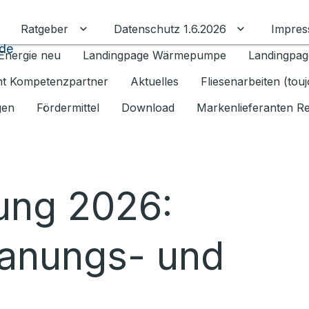
Ratgeber
Datenschutz 1.6.2026
Impre
Untermenü für Ratgeber umschalten
Untermenü f
ide
Energie neu
Landingpage Wärmepumpe
Landingpag
ant Kompetenzpartner
Aktuelles
Fliesenarbeiten (tou
gen
Fördermittel
Download
Markenlieferanten R
ung 2026:
Planungs- und