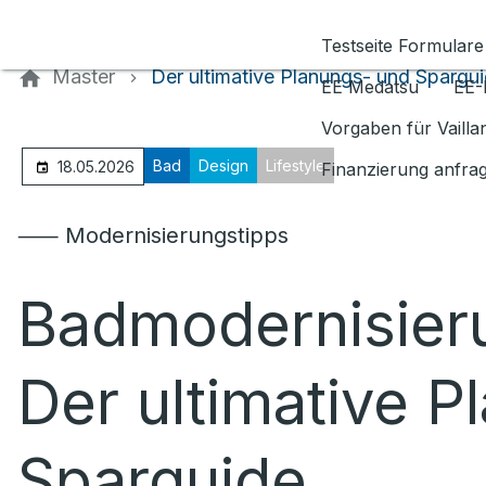
Kontaktieren Sie uns
Testseite Formulare
Master
Der ultimative Planungs- und Spargu
EE Medatsu
EE-
Vorgaben für Vaill
Bad
Design
Lifestyle
18.05.2026
Finanzierung anfra
⸺ Modernisierungstipps
Badmodernisier
Der ultimative 
Sparguide