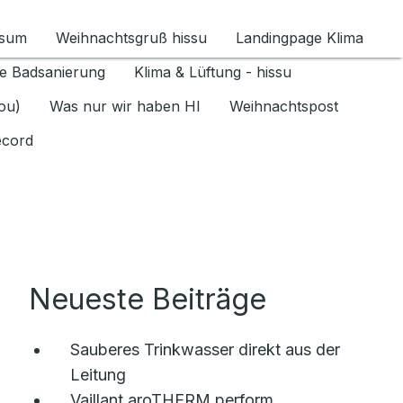
ssum
Weihnachtsgruß hissu
Landingpage Klima
ür Datenschutz 1.6.2026 umschalten
e Badsanierung
Klima & Lüftung - hissu
jou)
Was nur wir haben HI
Weihnachtspost
ecord
Neueste Beiträge
Sauberes Trinkwasser direkt aus der
Leitung
Vaillant aroTHERM perform