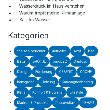
Wasserdruck im Haus verstehen
Warum tropft meine Klimaanlage
Kalk im Wasser
Kategorien
°celseo berichtet
Aktuelles
Axor
Bad
Bette
BRÖTJE
burgbad
Danfoss
Design
Förderung
GEBERIT
GROHE
hansgrohe
Heizung
Kampagnenbeitrag
Klima
Komfort & Hygiene
Lifestyle
Marken & Produkte
Photovoltaik
REHAU