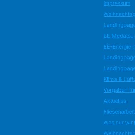
Impressum
Weihnachtsg
Landingpage
EE Medatsu
EE-Energie 
Landingpag
Landingpage
Klima & Lüft
Vorgaben für
Aktuelles
Fliesenarbei
Was nur wir
Weihnachtsp