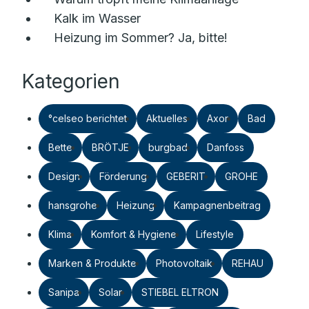
Kalk im Wasser
Heizung im Sommer? Ja, bitte!
Kategorien
°celseo berichtet
Aktuelles
Axor
Bad
Bette
BRÖTJE
burgbad
Danfoss
Design
Förderung
GEBERIT
GROHE
hansgrohe
Heizung
Kampagnenbeitrag
Klima
Komfort & Hygiene
Lifestyle
Marken & Produkte
Photovoltaik
REHAU
Sanipa
Solar
STIEBEL ELTRON