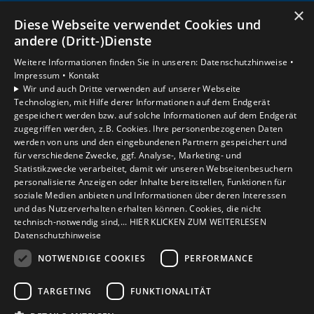
×
Diese Webseite verwendet Cookies und
andere (Dritt-)Dienste
Unsere Bereiche
Privatkunden
Weitere Informationen finden Sie in unseren:
Datenschutzhinweise •
Gewerbekunden
Impressum •
Kontakt
Wir und auch Dritte verwenden auf unserer Webseite
Karriere
Technologien, mit Hilfe derer Informationen auf dem Endgerät
Unternehmen
gespeichert werden bzw. auf solche Informationen auf dem Endgerät
Kontakt
zugegriffen werden, z.B. Cookies. Ihre personenbezogenen Daten
werden von uns und den eingebundenen Partnern gespeichert und
für verschiedene Zwecke, ggf. Analyse-, Marketing- und
Statistikzwecke verarbeitet, damit wir unseren Webseitenbesuchern
Um externe HTML-Inhalte anzuzeigen, benötigen
personalisierte Anzeigen oder Inhalte bereitstellen, Funktionen für
wir Ihre Einwilligung.
soziale Medien anbieten und Informationen über deren Interessen
Weitere Informationen finden Sie in unserer
und das Nutzerverhalten erhalten können. Cookies, die nicht
Datenschutzerklärung.
technisch-notwendig sind,... HIER KLICKEN ZUM WEITERLESEN
Datenschutzhinweise
NOTWENDIGE COOKIES
PERFORMANCE
Cookie-Einstellungen öffnen
TARGETING
FUNKTIONALITÄT