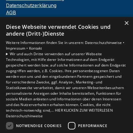
Datenschutzerklärung
AGB
×
Diese Webseite verwendet Cookies und
andere (Dritt-)Dienste
Unsere Bereiche
Privatkunden
Weitere Informationen finden Sie in unseren:
Datenschutzhinweise •
Gewerbekunden
Impressum •
Kontakt
Wir und auch Dritte verwenden auf unserer Webseite
Karriere
Technologien, mit Hilfe derer Informationen auf dem Endgerät
Unternehmen
gespeichert werden bzw. auf solche Informationen auf dem Endgerät
Kontakt
zugegriffen werden, z.B. Cookies. Ihre personenbezogenen Daten
werden von uns und den eingebundenen Partnern gespeichert und
für verschiedene Zwecke, ggf. Analyse-, Marketing- und
Statistikzwecke verarbeitet, damit wir unseren Webseitenbesuchern
Um externe HTML-Inhalte anzuzeigen, benötigen
personalisierte Anzeigen oder Inhalte bereitstellen, Funktionen für
wir Ihre Einwilligung.
soziale Medien anbieten und Informationen über deren Interessen
Weitere Informationen finden Sie in unserer
und das Nutzerverhalten erhalten können. Cookies, die nicht
Datenschutzerklärung.
technisch-notwendig sind,... HIER KLICKEN ZUM WEITERLESEN
Datenschutzhinweise
NOTWENDIGE COOKIES
PERFORMANCE
Cookie-Einstellungen öffnen