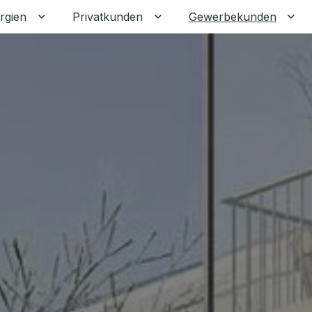
rgien
Privatkunden
Gewerbekunden
Untermenü für Erneuerbare Energien umschalten
Untermenü für Privatkunden
Unt