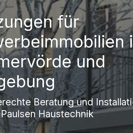
zungen für
erbeimmobilien 
mervörde und
gebung
rechte Beratung und Installat
Paulsen Haustechnik