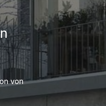
in
ion von