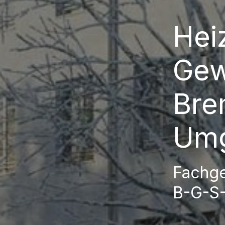
Hei
Gew
Bre
Um
Fachge
B-G-S-