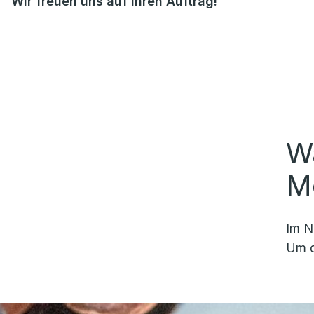
Wir freuen uns auf Ihren Auftrag!
W
M
Im N
Um d