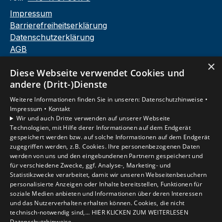
Impressum
Barrierefreiheitserklärung
Datenschutzerklärung
AGB
×
Diese Webseite verwendet Cookies und
andere (Dritt-)Dienste
Unsere Bereiche
Privatkunden
Weitere Informationen finden Sie in unseren:
Datenschutzhinweise •
Gewerbekunden
Impressum •
Kontakt
Wir und auch Dritte verwenden auf unserer Webseite
Karriere
Technologien, mit Hilfe derer Informationen auf dem Endgerät
Unternehmen
gespeichert werden bzw. auf solche Informationen auf dem Endgerät
Kontakt
zugegriffen werden, z.B. Cookies. Ihre personenbezogenen Daten
werden von uns und den eingebundenen Partnern gespeichert und
für verschiedene Zwecke, ggf. Analyse-, Marketing- und
Statistikzwecke verarbeitet, damit wir unseren Webseitenbesuchern
Um externe HTML-Inhalte anzuzeigen, benötigen
personalisierte Anzeigen oder Inhalte bereitstellen, Funktionen für
wir Ihre Einwilligung.
soziale Medien anbieten und Informationen über deren Interessen
Weitere Informationen finden Sie in unserer
und das Nutzerverhalten erhalten können. Cookies, die nicht
Datenschutzerklärung.
technisch-notwendig sind,... HIER KLICKEN ZUM WEITERLESEN
Datenschutzhinweise