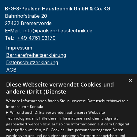
B-G-S-Paulsen Haustechnik GmbH & Co. KG
Bahnhofstraße 20
27432 Bremervörde
E-Mail:
info@paulsen-haustechnik.de
Tel.:
+49 4761 93170
Impressum
Barrierefreiheitserklärung
Datenschutzerklärung
AGB
×
Diese Webseite verwendet Cookies und
andere (Dritt-)Dienste
Unsere Bereiche
Privatkunden
Weitere Informationen finden Sie in unseren:
Datenschutzhinweise •
Gewerbekunden
Impressum •
Kontakt
Wir und auch Dritte verwenden auf unserer Webseite
Karriere
Technologien, mit Hilfe derer Informationen auf dem Endgerät
Unternehmen
gespeichert werden bzw. auf solche Informationen auf dem Endgerät
Kontakt
zugegriffen werden, z.B. Cookies. Ihre personenbezogenen Daten
werden von uns und den eingebundenen Partnern gespeichert und