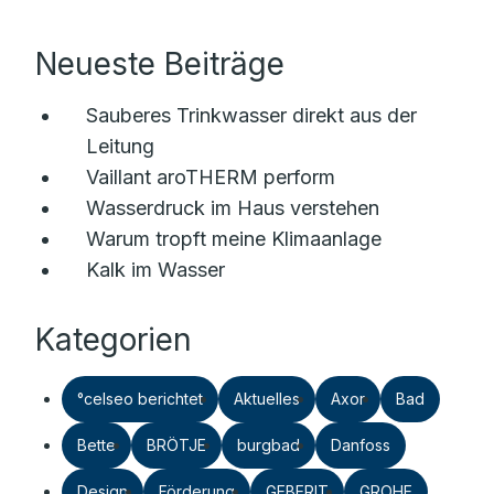
Neueste Beiträge
Sauberes Trinkwasser direkt aus der
Leitung
Vaillant aroTHERM perform
Wasserdruck im Haus verstehen
Warum tropft meine Klimaanlage
Kalk im Wasser
Kategorien
°celseo berichtet
Aktuelles
Axor
Bad
Bette
BRÖTJE
burgbad
Danfoss
Design
Förderung
GEBERIT
GROHE