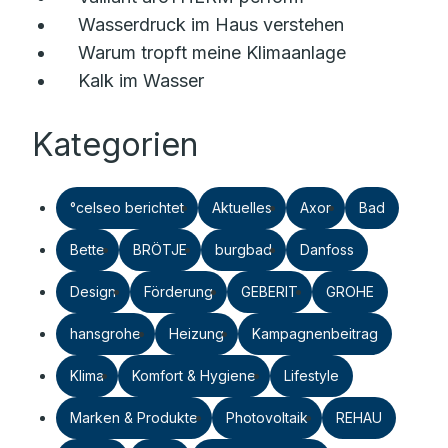
Wasserdruck im Haus verstehen
Warum tropft meine Klimaanlage
Kalk im Wasser
Kategorien
°celseo berichtet
Aktuelles
Axor
Bad
Bette
BRÖTJE
burgbad
Danfoss
Design
Förderung
GEBERIT
GROHE
hansgrohe
Heizung
Kampagnenbeitrag
Klima
Komfort & Hygiene
Lifestyle
Marken & Produkte
Photovoltaik
REHAU