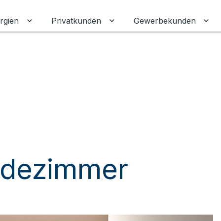
rgien
Privatkunden
Gewerbekunden
Untermenü für Erneuerbare Energien umschalten
Untermenü für Privatkunden
Unt
adezimmer