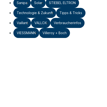
Sanipa
Solar
STIEBEL ELTRON
Technologie & Zukunft
Tipps & Tricks
Vaillant
VALLOX
Verbraucherinfos
VIESSMANN
Villeroy + Boch