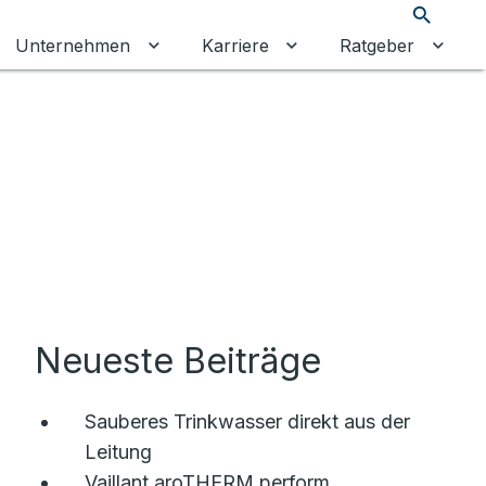
Suche
Unternehmen
Karriere
Ratgeber
 umschalten
ermenü für Gewerbekunden umschalten
Untermenü für Unternehmen umschalt
Untermenü für Karrier
Unter
Neueste Beiträge
Sauberes Trinkwasser direkt aus der
Leitung
Vaillant aroTHERM perform