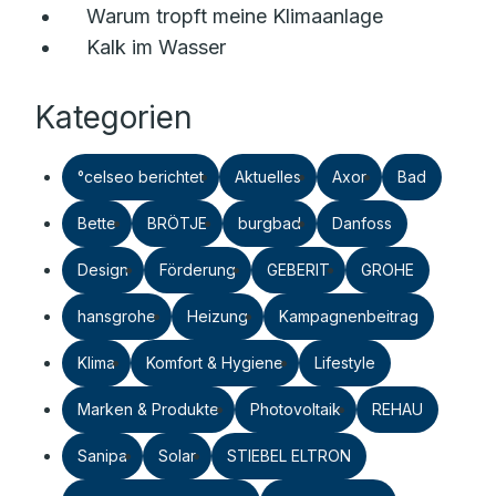
Warum tropft meine Klimaanlage
Kalk im Wasser
Kategorien
°celseo berichtet
Aktuelles
Axor
Bad
Bette
BRÖTJE
burgbad
Danfoss
Design
Förderung
GEBERIT
GROHE
hansgrohe
Heizung
Kampagnenbeitrag
Klima
Komfort & Hygiene
Lifestyle
Marken & Produkte
Photovoltaik
REHAU
Sanipa
Solar
STIEBEL ELTRON