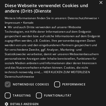
×
Diese Webseite verwendet Cookies und
andere (Dritt-)Dienste
Unsere Bereiche
Privatkunden
Weitere Informationen finden Sie in unseren:
Datenschutzhinweise •
Gewerbekunden
Impressum •
Kontakt
Wir und auch Dritte verwenden auf unserer Webseite
Karriere
Technologien, mit Hilfe derer Informationen auf dem Endgerät
Unternehmen
gespeichert werden bzw. auf solche Informationen auf dem Endgerät
Kontakt
zugegriffen werden, z.B. Cookies. Ihre personenbezogenen Daten
werden von uns und den eingebundenen Partnern gespeichert und
für verschiedene Zwecke, ggf. Analyse-, Marketing- und
Statistikzwecke verarbeitet, damit wir unseren Webseitenbesuchern
Um externe HTML-Inhalte anzuzeigen, benötigen
personalisierte Anzeigen oder Inhalte bereitstellen, Funktionen für
wir Ihre Einwilligung.
soziale Medien anbieten und Informationen über deren Interessen
Weitere Informationen finden Sie in unserer
und das Nutzerverhalten erhalten können. Cookies, die nicht
Datenschutzerklärung.
technisch-notwendig sind,... HIER KLICKEN ZUM WEITERLESEN
Datenschutzhinweise
NOTWENDIGE COOKIES
PERFORMANCE
Cookie-Einstellungen öffnen
TARGETING
FUNKTIONALITÄT
DETAILS ANZEIGEN