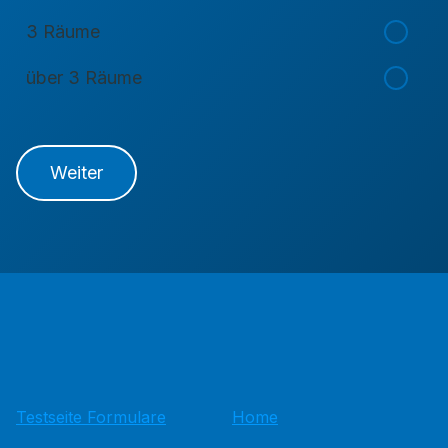
3 Räume
über 3 Räume
Weiter
Testseite Formulare
Home