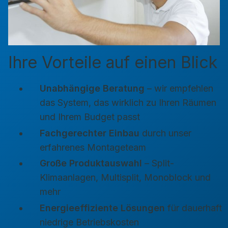
Ihre Vorteile auf einen Blick
Unabhängige Beratung
– wir empfehlen
das System, das wirklich zu Ihren Räumen
und Ihrem Budget passt
Fachgerechter Einbau
durch unser
erfahrenes Montageteam
Große Produktauswahl
– Split-
Klimaanlagen, Multisplit, Monoblock und
mehr
Energieeffiziente Lösungen
für dauerhaft
niedrige Betriebskosten