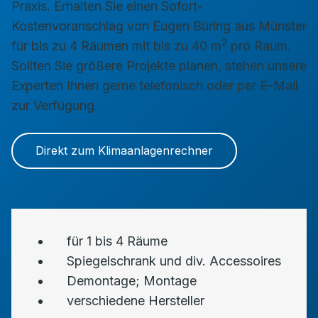
Praxis. Erhalten Sie einen Sofort-
Kostenvoranschlag von Eugen Büring aus Münster
2
für bis zu 4 Räumen mit bis zu 40 m
pro Raum.
Sollten Sie größere Projekte planen, stehen unsere
Experten Ihnen gerne telefonisch oder per E-Mail
zur Verfügung.
Direkt zum Klimaanlagenrechner
für 1 bis 4 Räume
Spiegelschrank und div. Accessoires
Demontage; Montage
verschiedene Hersteller